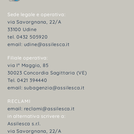
Sede legale e operativa:
via Savorgnana, 22/A
33100 Udine
tel. 0432 505920
email:
udine@assilesca.it
Filiale operativa:
via I° Maggio, 85
30023 Concordia Sagittaria (VE)
Tel. 0421 394440
email:
subagenzia@assilesca.it
RECLAMI
email:
reclami@assilesca.it
in alternativa scrivere a:
Assilesca s.r.l.
via Savorgnana, 22/A