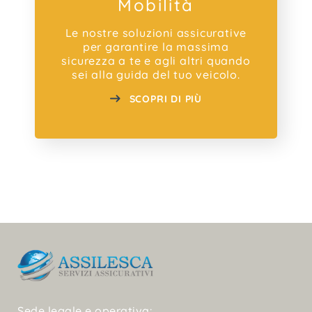
Mobilità
Le nostre soluzioni assicurative
per garantire la massima
sicurezza a te e agli altri quando
sei alla guida del tuo veicolo.
SCOPRI DI PIÙ
Sede legale e operativa: