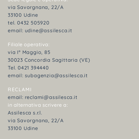
via Savorgnana, 22/A
33100 Udine
tel. 0432 505920
email:
udine@assilesca.it
Filiale operativa:
via I° Maggio, 85
30023 Concordia Sagittaria (VE)
Tel. 0421 394440
email:
subagenzia@assilesca.it
RECLAMI
email:
reclami@assilesca.it
in alternativa scrivere a:
Assilesca s.r.l.
via Savorgnana, 22/A
33100 Udine