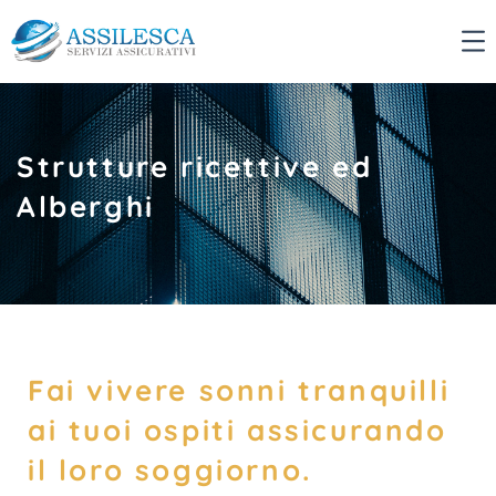
Strutture ricettive ed
Alberghi
Fai vivere sonni tranquilli
ai tuoi ospiti assicurando
il loro soggiorno.